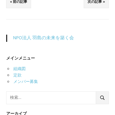
投
前の記事
次の記事
稿
ナ
ビ
NPO法人 羽島の未来を築く会
ゲ
ー
メインメニュー
シ
組織図
定款
ョ
メンバー募集
ン
検
索:
検
索
アーカイブ