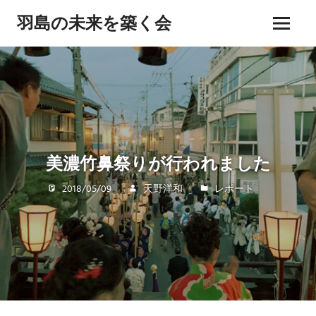
コ
羽島の未来を築く会
ン
メ
テ
hashima
ニ
ン
miraiwo
ュ
kizukukai
ツ
ー
へ
ス
キ
ッ
美濃竹鼻祭りが行われました
プ
2018/05/09
天野洋和
レポート