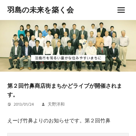
コ
羽島の未来を築く会
ン
メ
テ
hashima
ニ
ン
miraiwo
ュ
kizukukai
ツ
ー
へ
ス
キ
ッ
プ
第２回竹鼻商店街まちかどライブが開催されま
す。
2013/01/24
天野洋和
えーげ竹鼻よりのお知らせです。第２回竹鼻