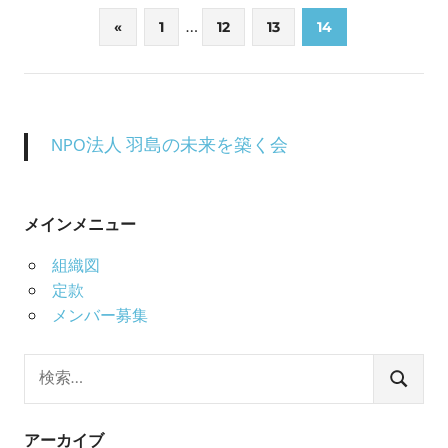
投
…
前
«
1
12
13
14
の
稿
記
事
の
NPO法人 羽島の未来を築く会
ペ
ー
メインメニュー
ジ
組織図
送
定款
メンバー募集
り
検
索:
検
索
アーカイブ