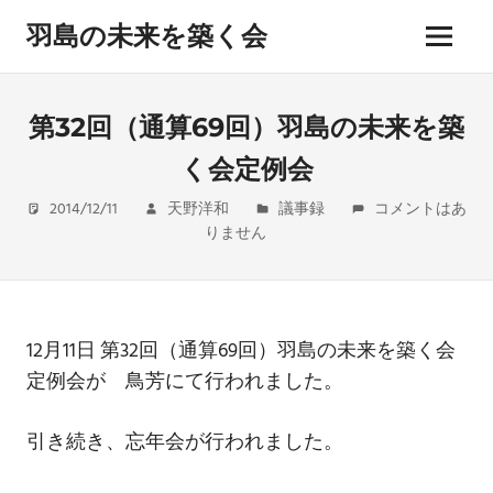
コ
羽島の未来を築く会
ン
メ
テ
hashima
ニ
ン
miraiwo
ュ
kizukukai
ツ
第32回（通算69回）羽島の未来を築
ー
へ
く会定例会
ス
キ
2014/12/11
天野洋和
議事録
コメントはあ
ッ
りません
プ
12月11日 第32回（通算69回）羽島の未来を築く会
定例会が 鳥芳にて行われました。
引き続き、忘年会が行われました。