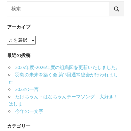
検
索:
検
索
アーカイブ
ア
ー
カ
最近の投稿
イ
2025年度-2026年度の組織図を更新いたしました。
ブ
羽島の未来を築く会 第13回通常総会が行われまし
た
2023の一言
たけちゃん・はなちゃんテーマソング 大好き！
はしま
今年の一文字
カテゴリー