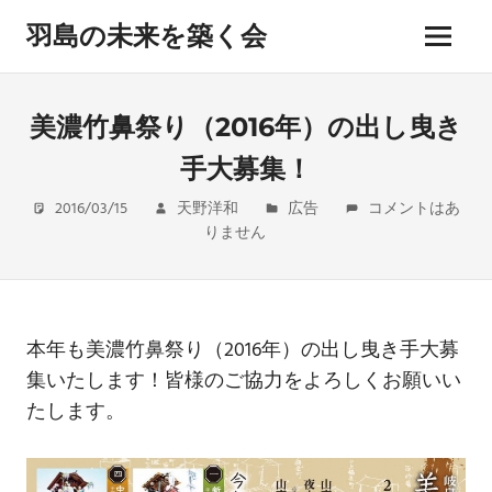
コ
羽島の未来を築く会
ン
メ
テ
hashima
ニ
ン
miraiwo
ュ
kizukukai
ツ
美濃竹鼻祭り（2016年）の出し曳き
ー
へ
手大募集！
ス
キ
2016/03/15
天野洋和
広告
コメントはあ
ッ
りません
プ
本年も美濃竹鼻祭り（2016年）の出し曳き手大募
集いたします！皆様のご協力をよろしくお願いい
たします。