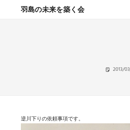
コ
羽島の未来を築く会
ン
テ
hashima
miraiwo
ン
kizukukai
ツ
へ
ス
キ
ッ
プ
2013/03
逆川下りの依頼事項です。