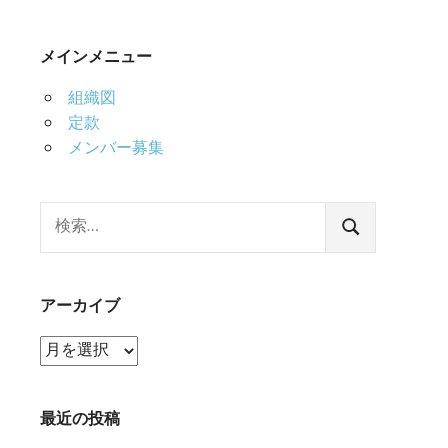
メインメニュー
組織図
定款
メンバー募集
検
索:
検
索
アーカイブ
ア
ー
カ
イ
最近の投稿
ブ