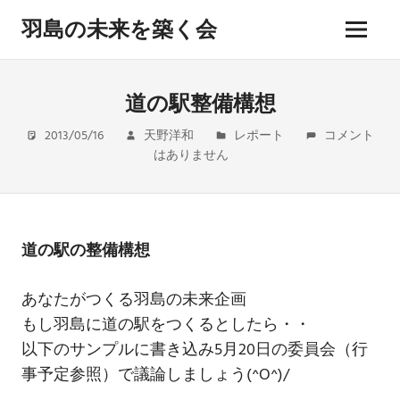
コ
羽島の未来を築く会
ン
メ
テ
hashima
ニ
ン
miraiwo
ュ
kizukukai
ツ
道の駅整備構想
ー
へ
2013/05/16
天野洋和
レポート
コメント
ス
はありません
キ
ッ
プ
道の駅の整備構想
あなたがつくる羽島の未来企画
もし羽島に道の駅をつくるとしたら・・
以下のサンプルに書き込み5月20日の委員会（行
事予定参照）で議論しましょう(^O^)/