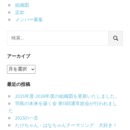
組織図
定款
メンバー募集
検
索:
検
索
アーカイブ
ア
ー
カ
最近の投稿
イ
2025年度-2026年度の組織図を更新いたしました。
ブ
羽島の未来を築く会 第13回通常総会が行われまし
た
2023の一言
たけちゃん・はなちゃんテーマソング 大好き！