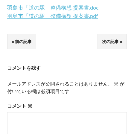
羽島市「道の駅」整備構想 提案書.doc
羽島市「道の駅」整備構想 提案書.pdf
投
前の記事
次の記事
稿
ナ
コメントを残す
ビ
メールアドレスが公開されることはありません。
※
が
ゲ
付いている欄は必須項目です
ー
コメント
※
シ
ョ