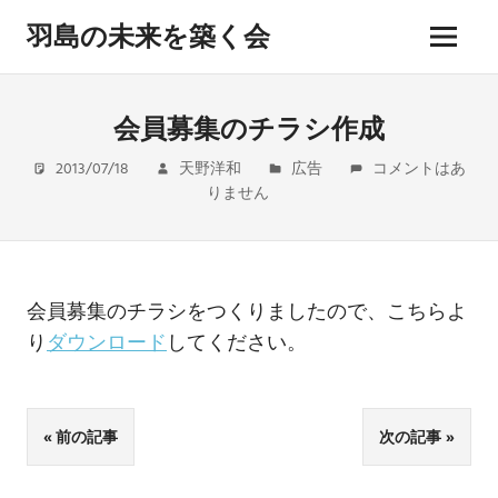
コ
羽島の未来を築く会
ン
メ
テ
hashima
ニ
ン
miraiwo
ュ
kizukukai
ツ
会員募集のチラシ作成
ー
へ
2013/07/18
天野洋和
広告
コメントはあ
ス
りません
キ
ッ
プ
会員募集のチラシをつくりましたので、こちらよ
り
ダウンロード
してください。
投
前の記事
次の記事
稿