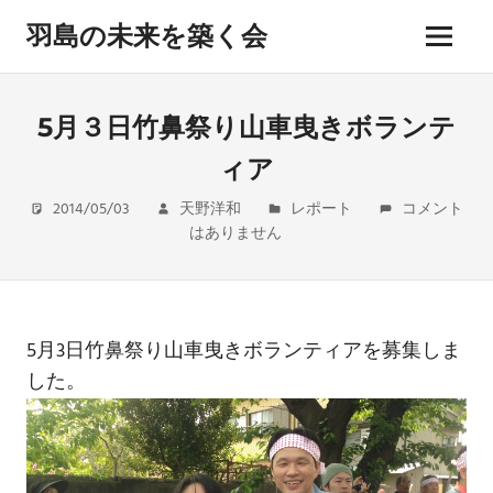
コ
羽島の未来を築く会
ン
メ
テ
hashima
ニ
ン
miraiwo
ュ
kizukukai
ツ
5月３日竹鼻祭り山車曳きボランテ
ー
へ
ィア
ス
キ
2014/05/03
天野洋和
レポート
コメント
ッ
はありません
プ
5月3日竹鼻祭り山車曳きボランティアを募集しま
した。