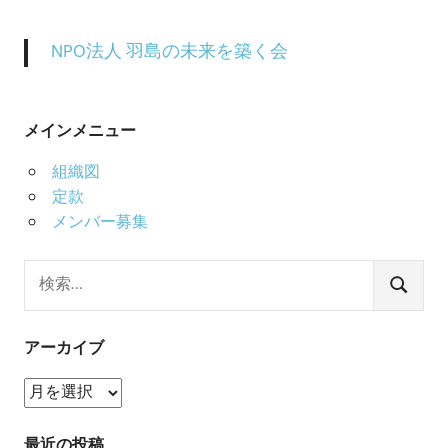
NPO法人 羽島の未来を築く会
メインメニュー
組織図
定款
メンバー募集
検
索:
検
索
アーカイブ
ア
ー
カ
最近の投稿