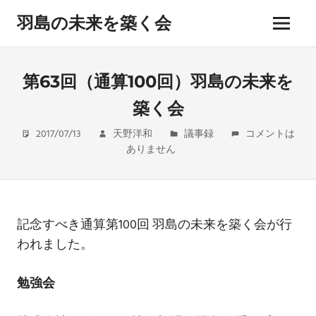
コ
羽島の未来を築く会
ン
メ
テ
hashima
ニ
ン
miraiwo
ュ
kizukukai
ツ
第63回（通算100回）羽島の未来を
ー
へ
築く会
ス
キ
2017/07/13
天野洋和
議事録
コメントは
ッ
ありません
プ
記念すべき通算第100回 羽島の未来を築く会が行
われました。
勉強会