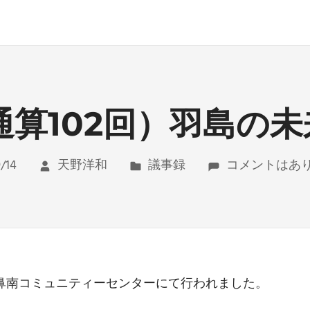
通算102回）羽島の
/14
天野洋和
議事録
コメントはあ
竹鼻南コミュニティーセンターにて行われました。