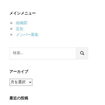
メインメニュー
組織図
定款
メンバー募集
検
索:
検
索
アーカイブ
ア
ー
カ
イ
最近の投稿
ブ