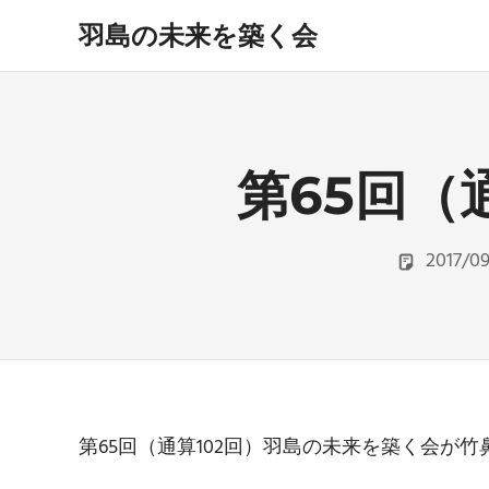
コ
羽島の未来を築く会
ン
テ
hashima
miraiwo
ン
kizukukai
ツ
へ
ス
第65回（
キ
ッ
プ
2017/09
第65回（通算102回）羽島の未来を築く会が